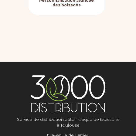
Personnalisation avancée
Fle
des boissons
Service de distribution automatique de boissons
à Toulouse
15 avenue de Larrieu