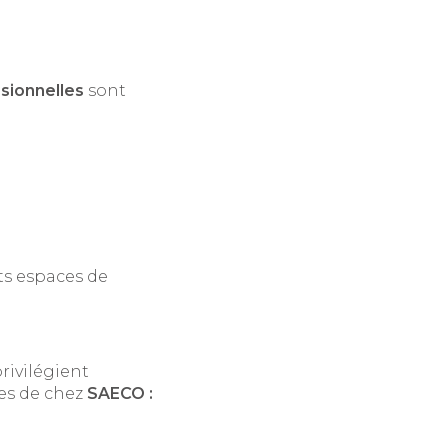
sionnelles
sont
ts espaces de
rivilégient
es de chez
SAECO :