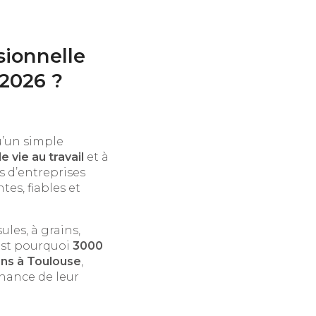
sionnelle
 2026 ?
u’un simple
e vie au travail
et à
s d’entreprises
es, fiables et
les, à grains,
’est pourquoi
3000
ons à Toulouse
,
enance de leur