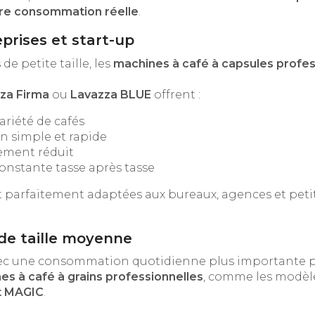
tre consommation réelle
.
eprises et start-up
de petite taille, les
machines à café à capsules profes
za Firma
ou
Lavazza BLUE
offrent :
riété de cafés
on simple et rapide
ment réduit
onstante tasse après tasse
 parfaitement adaptées aux bureaux, agences et peti
 de taille moyenne
vec une consommation quotidienne plus importante p
es à café à grains professionnelles
, comme les modèl
t MAGIC
.