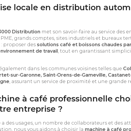
ise locale en distribution auto
3000 Distribution
met son savoir-faire au service des e
E, PME, grands comptes, sites industriels et bureaux ter
 : proposer des
solutions café et boissons chaudes pa
nvironnement de travail
, tout en garantissant simplicit
également dans les communes voisines telles que
Col
rtet-sur-Garonne, Saint-Orens-de-Gameville, Castanet
Agne
, assurant un service de proximité et une grande ré
ine à café professionnelle chois
otre entreprise ?
a des usages, un nombre de collaborateurs et des att
tion, nous vous aidons à choisir la
machine à café pro