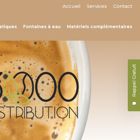
 secondaire
Accueil
Services
Contact
atiques
Fontaines à eau
Matériels complémentaires
Rappel Gratuit