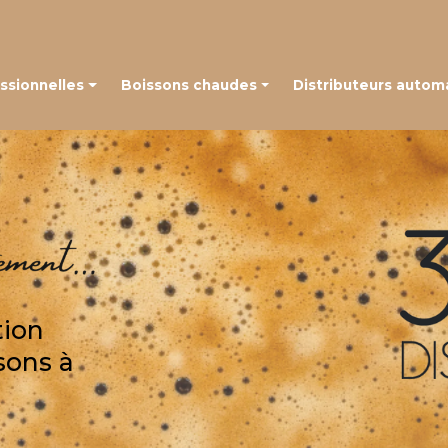
Navigation
ssionnelles
Boissons chaudes
Distributeurs autom
 à grains
Café en capsules
é à capsules
Café en grains
Thé, chocolat et autres boissons
tion
sons à