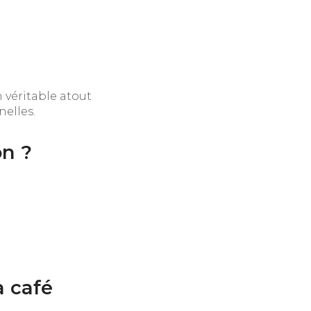
 véritable atout
nelles.
on ?
 café