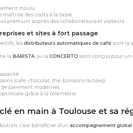
chement moulu
 maîtrise des coûts à la tasse
us premium auprès des collaborateurs et visiteurs
reprises et sites à fort passage
ectifs, les
distributeurs automatiques de café
sont la s
me la
BARISTA
ou la
CONCERTO
sont conçus pour un u
apacité
sons (café, chocolat, thé, boissons lactées)
s de paiement modernes
ptimisée grâce à la télémétrie
 clé en main à Toulouse et sa ré
bution, c’est bénéficier d’un
accompagnement global