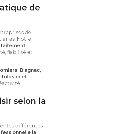
matique de
ntreprises de
tiaires. Notre
rfaitement
é, fiabilité et
omiers, Blagnac,
-Tolosan et
activité.
ir selon la
entes différentes.
fessionnelle la