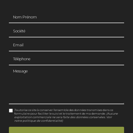
Nom Prénom
Société
Email
Téléphone
Message
J'autorise ce site à conserver l'ensemble des données transmises dans ce
formulaire pour faciliter le suivi et le traitement de ma demande.
(Aucune
exploitation commerciale ne sera faite des données conservées. Voir
notre
politique de confidentialité
)