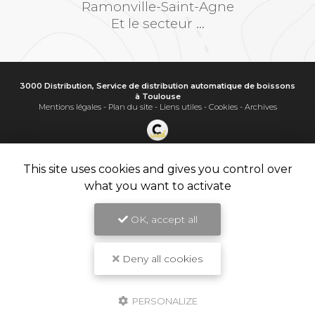
Ramonville-Saint-Agne
Et le secteur ...
3000 Distribution, Service de distribution automatique de boissons
à Toulouse
Mentions légales
-
Plan du site
-
Liens utiles
-
Cookies
-
Archives
Création et référencement de site Internet
Demande de Devis
This site uses cookies and gives you control over
Secteur
-
En savoir +
what you want to activate
3000 Distribution
Sitemap
OK, accept all
Fermer
9.8
Service de distribution automatique de boissons à Toulouse
/10
11 avis
Deny all cookies
La MAGIC
Le CREMA AROMA : café grain professionnel LAVAZZA
PERSONALIZE
Le CREMA CLASSICA : café grain professionnel LAVAZZA