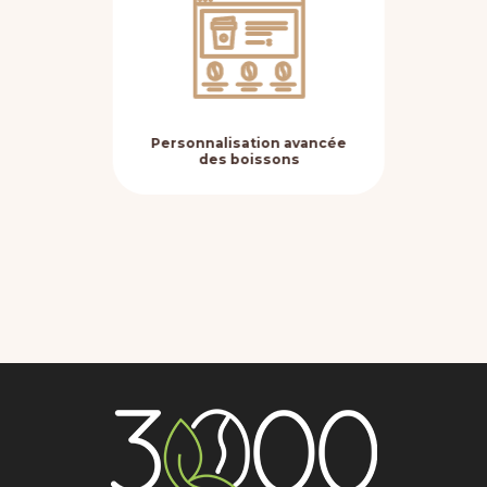
Personnalisation avancée
Fle
des boissons