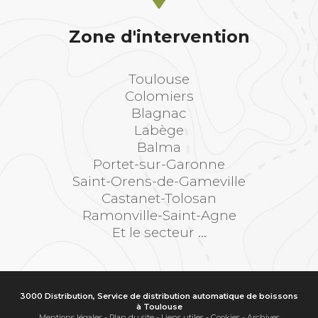
Zone d'intervention
Toulouse
Colomiers
Blagnac
Labège
Balma
Portet-sur-Garonne
Saint-Orens-de-Gameville
Castanet-Tolosan
Ramonville-Saint-Agne
Et le secteur ...
3000 Distribution, Service de distribution automatique de boissons
à Toulouse
Mentions légales
-
Plan du site
-
Liens utiles
-
Cookies
-
Archives