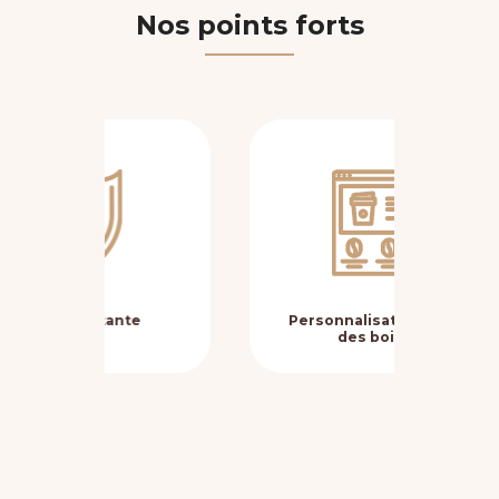
Nos points forts
e
Personnalisation avancée
Fl
des boissons