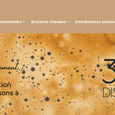
Navigation
ssionnelles
Boissons chaudes
Distributeurs autom
 à grains
Café en capsules
é à capsules
Café en grains
Thé, chocolat et autres boissons
tion
sons à