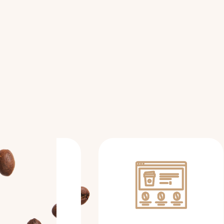
inclus et proximité
automatique café capsul
pour contrat capsule
obtenir une machine à
T