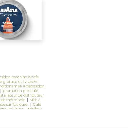
osition machine à café
 gratuite et livraison
ditions mise à disposition
|
promotion prix café
nstallateur de distributeur
ouse métropole
|
Mise à
ses sur Toulouse.
|
Café
nnel Toulouse
|
Meilleur
 capsule pour entreprise
ssionnelle à Toulouse
|
machine à café Lavazza
é capsules Lavazza avec