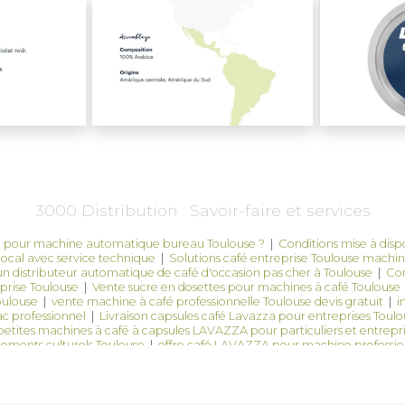
3000 Distribution : Savoir-faire et services
n pour machine automatique bureau Toulouse ?
|
Conditions mise à disp
local avec service technique
|
Solutions café entreprise Toulouse machine
n distributeur automatique de café d'occasion pas cher à Toulouse
|
Con
prise Toulouse
|
Vente sucre en dosettes pour machines à café Toulouse
oulouse
|
vente machine à café professionnelle Toulouse devis gratuit
|
i
c professionnel
|
Livraison capsules café Lavazza pour entreprises Toul
 petites machines à café à capsules LAVAZZA pour particuliers et entrepri
nements culturels Toulouse
|
offre café LAVAZZA pour machine professio
e café capsules pour collectivités Toulouse
|
installation machine à café
quelle est la meilleure entreprise pour installer une machine à café profe
café distributeurs automatiques Toulouse et service de proximité
|
Offre 
ce technique après-vente local et réactif
|
Distributeur automatique caf