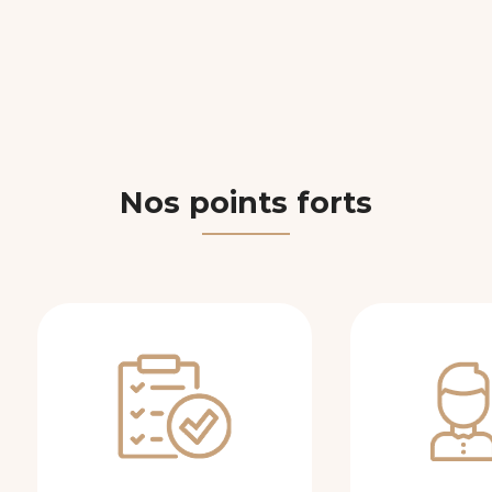
|
entreprise recommandée pour machine à café professionnelle Toulous
es Toulouse service technique personnalisé et proche
|
Machine à café 
s Toulouse
|
Location fontaine eau réseau avec maintenance Toulouse m
 café gratuite pour mon entreprise à Toulouse ?
|
Offre machine à café 
oulouse
|
Vente gobelets carton pour machines à café région Toulousai
Nos points forts