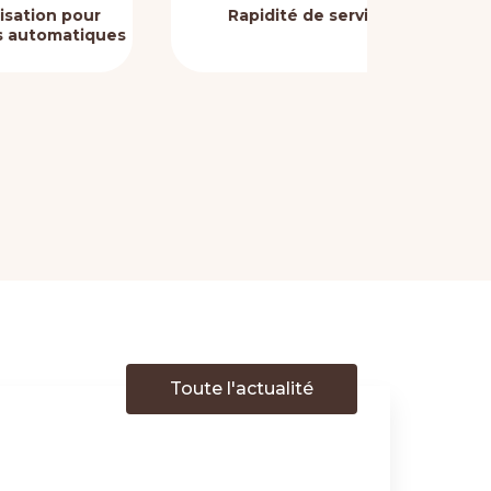
ur
Rapidité de service
Progra
ques
et 
Toute l'actualité