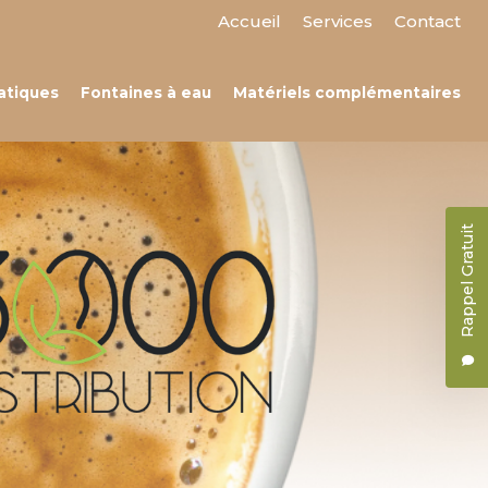
 secondaire
Accueil
Services
Contact
atiques
Fontaines à eau
Matériels complémentaires
Rappel Gratuit