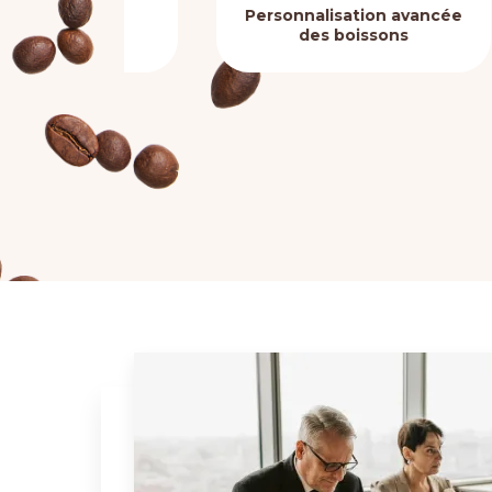
nte
Personnalisation avancée
F
des boissons