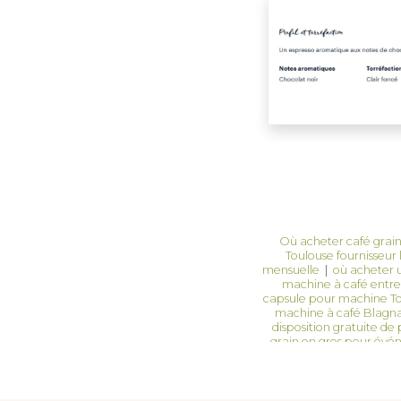
Où acheter café grai
Toulouse fournisseur 
mensuelle
|
où acheter u
machine à café entre
capsule pour machine T
machine à café Blagna
disposition gratuite de
grain en gros pour évé
distributeur automatiqu
Portet-sur-Garonne
|
Grossiste accessoires 
gratuite Toulouse servi