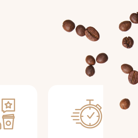
e
|
Devis distributeur
Lavazza en dépôt gratuit
étropole
|
Comment
prêt gratuit achat café
ne