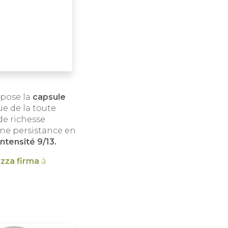
opose la
capsule
ue de la toute
de richesse
une persistance en
Intensité 9/13.
azza firma
à