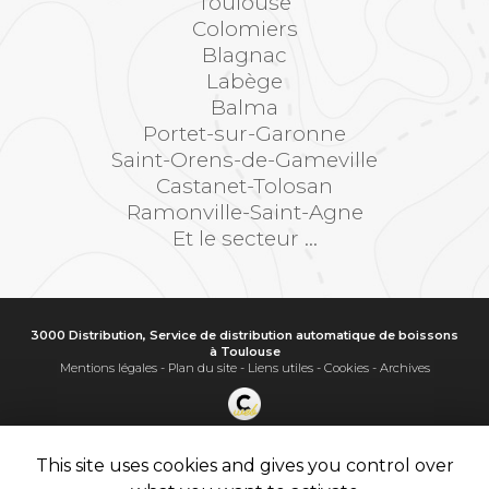
Toulouse
Colomiers
Blagnac
Labège
Balma
Portet-sur-Garonne
Saint-Orens-de-Gameville
Castanet-Tolosan
Ramonville-Saint-Agne
Et le secteur ...
3000 Distribution, Service de distribution automatique de boissons
à Toulouse
Mentions légales
-
Plan du site
-
Liens utiles
-
Cookies
-
Archives
Création et référencement de site Internet
Demande de Devis
This site uses cookies and gives you control over
Secteur
-
En savoir +