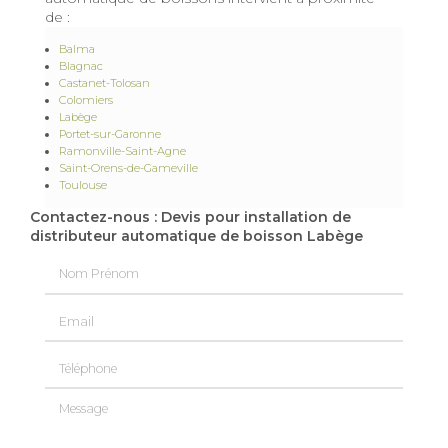
de :
Balma
Blagnac
Castanet-Tolosan
Colomiers
Labège
Portet-sur-Garonne
Ramonville-Saint-Agne
Saint-Orens-de-Gameville
Toulouse
Contactez-nous : Devis pour installation de
distributeur automatique de boisson Labège
Nom Prénom
Email
Téléphone
Message