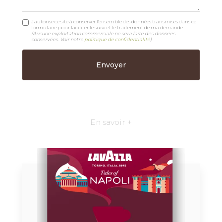
J'autorise ce site à conserver l'ensemble des données transmises dans ce
formulaire pour faciliter le suivi et le traitement de ma demande.
(Aucune exploitation commerciale ne sera faite des données
conservées. Voir notre
politique de confidentialité
)
En savoir +