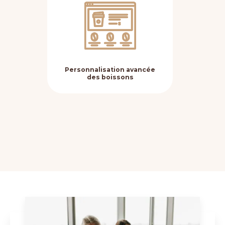
Personnalisation avancée
Fle
des boissons