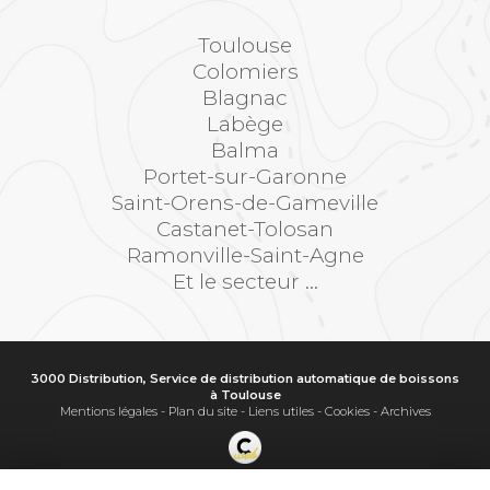
Toulouse
Colomiers
Blagnac
Labège
Balma
Portet-sur-Garonne
Saint-Orens-de-Gameville
Castanet-Tolosan
Ramonville-Saint-Agne
Et le secteur ...
3000 Distribution, Service de distribution automatique de boissons
à Toulouse
Mentions légales
-
Plan du site
-
Liens utiles
-
Cookies
-
Archives
Création et référencement de site Internet