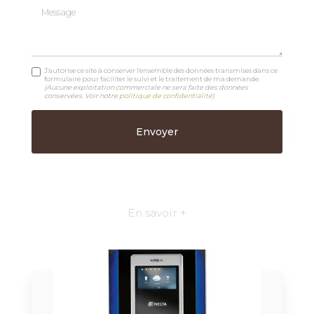
Message
J'autorise ce site à conserver l'ensemble des données transmises dans ce
formulaire pour faciliter le suivi et le traitement de ma demande.
(Aucune exploitation commerciale ne sera faite des données
conservées. Voir notre
politique de confidentialité
)
En savoir +