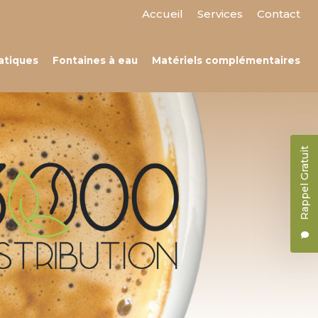
 secondaire
Accueil
Services
Contact
atiques
Fontaines à eau
Matériels complémentaires
Rappel Gratuit