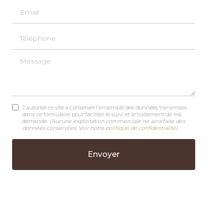
Email
Téléphone
Message
J'autorise ce site à conserver l'ensemble des données transmises
dans ce formulaire pour faciliter le suivi et le traitement de ma
demande.
(Aucune exploitation commerciale ne sera faite des
données conservées. Voir notre
politique de confidentialité
)