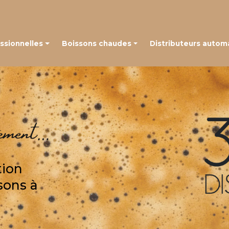
Navigation
ssionnelles
Boissons chaudes
Distributeurs autom
 à grains
Café en capsules
é à capsules
Café en grains
Thé, chocolat et autres boissons
tion
sons à