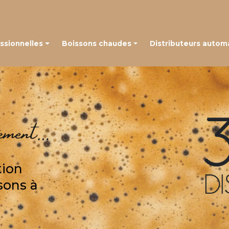
Navigation
ssionnelles
Boissons chaudes
Distributeurs autom
 à grains
Café en capsules
é à capsules
Café en grains
Thé, chocolat et autres boissons
tion
sons à