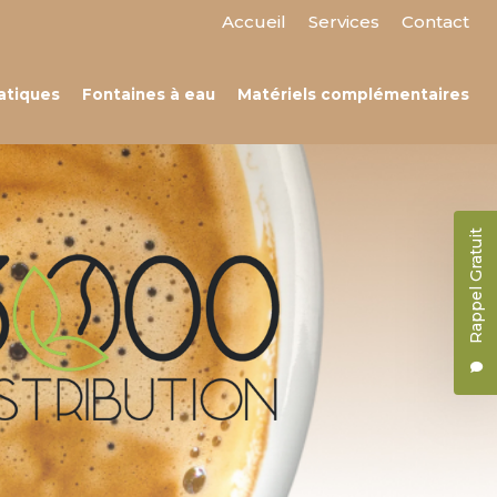
 secondaire
Accueil
Services
Contact
atiques
Fontaines à eau
Matériels complémentaires
Rappel Gratuit