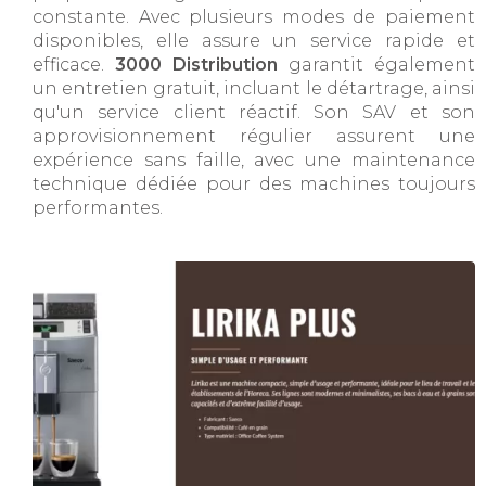
constante. Avec plusieurs modes de paiement
disponibles, elle assure un service rapide et
efficace.
3000 Distribution
garantit également
un entretien gratuit, incluant le détartrage, ainsi
qu'un service client réactif. Son SAV et son
approvisionnement régulier assurent une
expérience sans faille, avec une maintenance
technique dédiée pour des machines toujours
performantes.