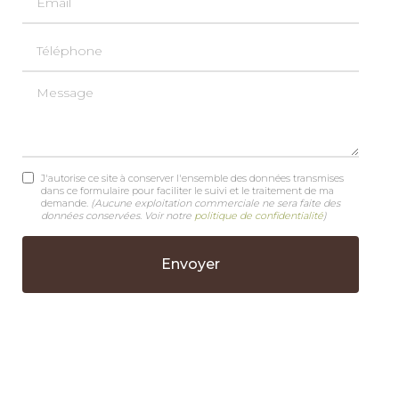
Téléphone
Message
J'autorise ce site à conserver l'ensemble des données transmises
dans ce formulaire pour faciliter le suivi et le traitement de ma
demande.
(Aucune exploitation commerciale ne sera faite des
données conservées. Voir notre
politique de confidentialité
)