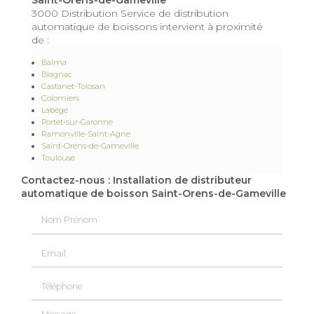
Saint-Orens-de-Gameville
3000 Distribution Service de distribution
automatique de boissons intervient à proximité
de :
Balma
Blagnac
Castanet-Tolosan
Colomiers
Labège
Portet-sur-Garonne
Ramonville-Saint-Agne
Saint-Orens-de-Gameville
Toulouse
Contactez-nous : Installation de distributeur
automatique de boisson Saint-Orens-de-Gameville
Nom Prénom
Email
Téléphone
Message