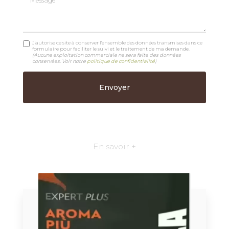
J'autorise ce site à conserver l'ensemble des données transmises dans ce
formulaire pour faciliter le suivi et le traitement de ma demande.
(Aucune exploitation commerciale ne sera faite des données
conservées. Voir notre
politique de confidentialité
)
En savoir +