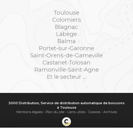
Toulouse
Colomiers
Blagnac
Labège
Balma
Portet-sur-Garonne
Saint-Orens-de-Gameville
Castanet-Tolosan
Ramonville-Saint-Agne
Et le secteur ...
3000 Distribution, Service de distribution automatique de boissons
à Toulouse
Mentions légales
-
Plan du site
-
Liens utiles
-
Cookies
-
Archives
Création et référencement de site Internet