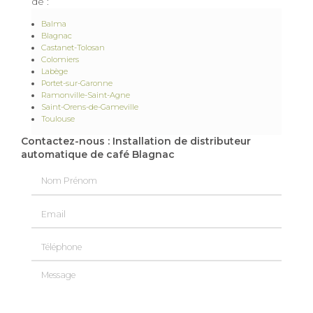
de :
Balma
Blagnac
Castanet-Tolosan
Colomiers
Labège
Portet-sur-Garonne
Ramonville-Saint-Agne
Saint-Orens-de-Gameville
Toulouse
Contactez-nous : Installation de distributeur
automatique de café Blagnac
Nom Prénom
Email
Téléphone
Message