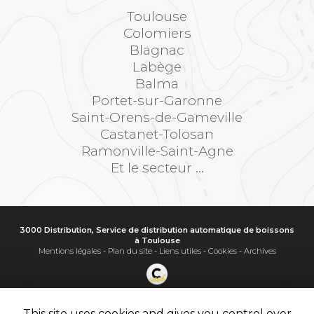
Toulouse
Colomiers
Blagnac
Labège
Balma
Portet-sur-Garonne
Saint-Orens-de-Gameville
Castanet-Tolosan
Ramonville-Saint-Agne
Et le secteur ...
3000 Distribution, Service de distribution automatique de boissons
à Toulouse
Mentions légales
-
Plan du site
-
Liens utiles
-
Cookies
-
Archives
Création et référencement de site Internet
Demande de Devis
This site uses cookies and gives you control over