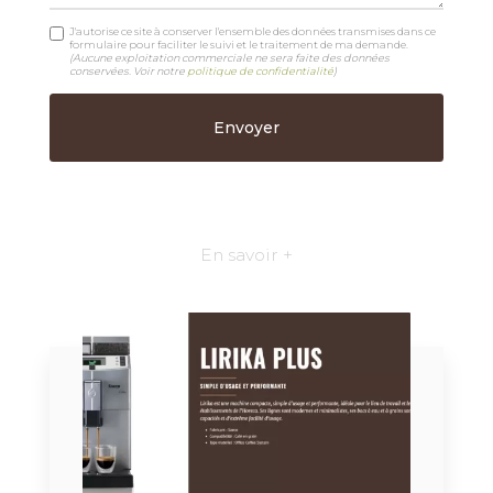
J'autorise ce site à conserver l'ensemble des données transmises dans ce
formulaire pour faciliter le suivi et le traitement de ma demande.
(Aucune exploitation commerciale ne sera faite des données
conservées. Voir notre
politique de confidentialité
)
En savoir +