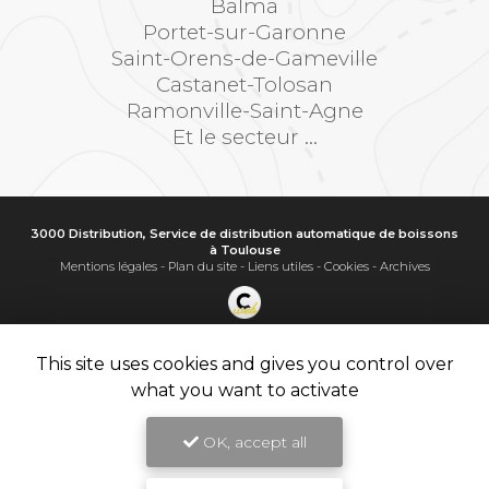
Balma
Portet-sur-Garonne
Saint-Orens-de-Gameville
Castanet-Tolosan
Ramonville-Saint-Agne
Et le secteur ...
3000 Distribution, Service de distribution automatique de boissons
à Toulouse
Mentions légales
-
Plan du site
-
Liens utiles
-
Cookies
-
Archives
Création et référencement de site Internet
Demande de Devis
This site uses cookies and gives you control over
Secteur
-
En savoir +
what you want to activate
3000 Distribution
Sitemap
OK, accept all
Fermer
9.8
Service de distribution automatique de boissons à Toulouse
/10
11 avis