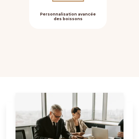
Personnalisation avancée
Fle
des boissons