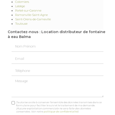
Colomiers
Labège
Portet-sur-Garonne
Ramonville-Saint-Agne
Saint-Orens-de-Gameville
Toulouse
Contactez-nous : Location distributeur de fontaine
à eau Balma
Nom Prénom
Email
Téléphone
Message
J'autorise ce site à conserver l'ensemble des données transmises dans ce
formulaire pour faciliter le suivi et le traitement de ma demande.
(Aucune exploitation commerciale ne sera faite des données
conservées. Voir notre
politique de confidentialité
)