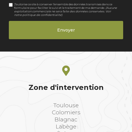
J'autorise ce site à conserver l'ensemble des données transmises dans ce
formulaire pour faciliter le suivi et le traitement de ma demande.
(Aucune
exploitation commerciale ne sera faite des données conservées. Voir
notre
politique de confidentialité
)
Zone d'intervention
Toulouse
Colomiers
Blagnac
Labège