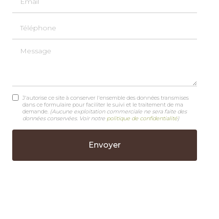
Téléphone
Message
J'autorise ce site à conserver l'ensemble des données transmises
dans ce formulaire pour faciliter le suivi et le traitement de ma
demande.
(Aucune exploitation commerciale ne sera faite des
données conservées. Voir notre
politique de confidentialité
)