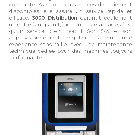
constante. Avec plusieurs modes de paiement
disponibles, elle assure un service rapide et
efficace.
3000 Distribution
garantit également
un entretien gratuit, incluant le détartrage, ainsi
qu'un service client réactif. Son SAV et son
approvisionnement régulier assurent une
expérience sans faille, avec une maintenance
technique dédiée pour des machines toujours
performantes.