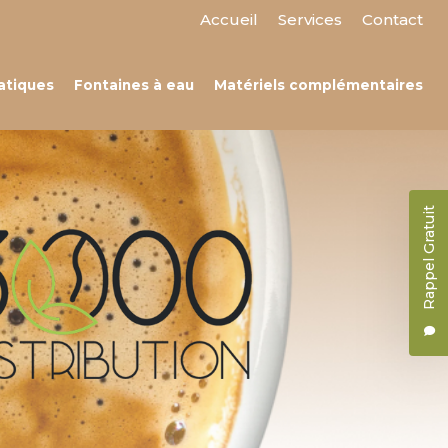
 secondaire
Accueil
Services
Contact
atiques
Fontaines à eau
Matériels complémentaires
Rappel Gratuit