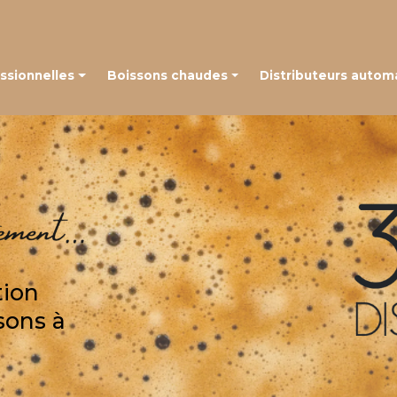
Navigation
ssionnelles
Boissons chaudes
Distributeurs autom
 à grains
Café en capsules
é à capsules
Café en grains
Thé, chocolat et autres boissons
tion
sons à