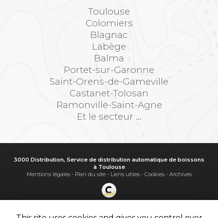
Toulouse
Colomiers
Blagnac
Labège
Balma
Portet-sur-Garonne
Saint-Orens-de-Gameville
Castanet-Tolosan
Ramonville-Saint-Agne
Et le secteur ...
3000 Distribution, Service de distribution automatique de boissons
à Toulouse
Mentions légales
-
Plan du site
-
Liens utiles
-
Cookies
-
Archives
Création et référencement de site Internet
Demande de Devis
This site uses cookies and gives you control over