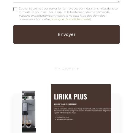
J'autorise ce site à conserver l'ensemble des données transmises dans ce
formulaire pour faciliter le suivi et le traitement de ma demande.
(Aucune exploitation commerciale ne sera faite des données
conservées. Voir notre
politique de confidentialité
)
En savoir +