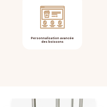
Personnalisation avancée
Fle
des boissons