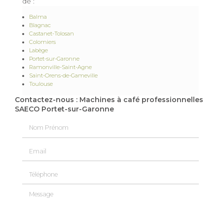
de :
Balma
Blagnac
Castanet-Tolosan
Colomiers
Labège
Portet-sur-Garonne
Ramonville-Saint-Agne
Saint-Orens-de-Gameville
Toulouse
Contactez-nous : Machines à café professionnelles
SAECO Portet-sur-Garonne
Nom Prénom
Email
Téléphone
Message