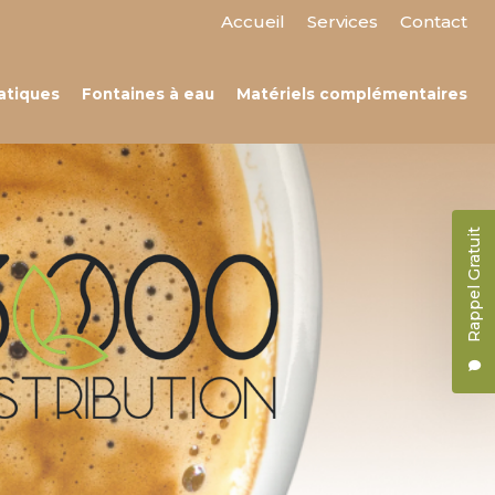
 secondaire
Accueil
Services
Contact
atiques
Fontaines à eau
Matériels complémentaires
Rappel Gratuit