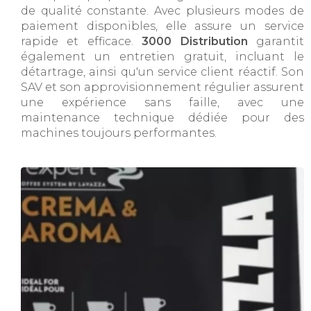
de qualité constante. Avec plusieurs modes de
paiement disponibles, elle assure un service
rapide et efficace.
3000 Distribution
garantit
également un entretien gratuit, incluant le
détartrage, ainsi qu'un service client réactif. Son
SAV et son approvisionnement régulier assurent
une expérience sans faille, avec une
maintenance technique dédiée pour des
machines toujours performantes.