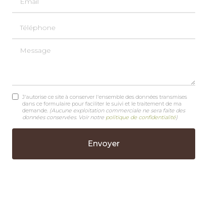
Téléphone
Message
J'autorise ce site à conserver l'ensemble des données transmises
dans ce formulaire pour faciliter le suivi et le traitement de ma
demande.
(Aucune exploitation commerciale ne sera faite des
données conservées. Voir notre
politique de confidentialité
)