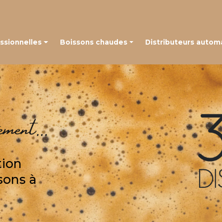
Navigation
ssionnelles
Boissons chaudes
Distributeurs autom
 à grains
Café en capsules
é à capsules
Café en grains
Thé, chocolat et autres boissons
tion
sons à