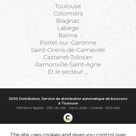
Toulouse
Colomiers
Blagnac
Labège
Balma
Portet-sur-Garonne
Saint-Orens-de-Gameville
Castanet-Tolosan
Ramonville-Saint-Agne
Et le secteur ...
3000 Distribution, Service de distribution automatique de boissons
à Toulouse
Mentions légales
-
Plan du site
-
Liens utiles
-
Cookies
-
Archives
Création et référencement de site Internet
Demande de Devis
This site uses cookies and gives you control over