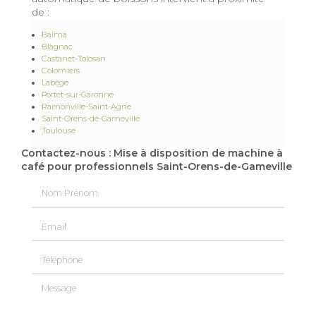
de :
Balma
Blagnac
Castanet-Tolosan
Colomiers
Labège
Portet-sur-Garonne
Ramonville-Saint-Agne
Saint-Orens-de-Gameville
Toulouse
Contactez-nous : Mise à disposition de machine à
café pour professionnels Saint-Orens-de-Gameville
Nom Prénom
Email
Téléphone
Message