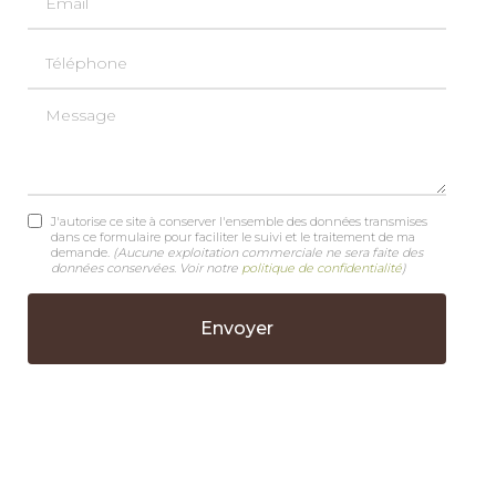
Téléphone
Message
J'autorise ce site à conserver l'ensemble des données transmises
dans ce formulaire pour faciliter le suivi et le traitement de ma
demande.
(Aucune exploitation commerciale ne sera faite des
données conservées. Voir notre
politique de confidentialité
)