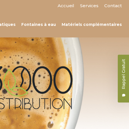
 secondaire
Accueil
Services
Contact
atiques
Fontaines à eau
Matériels complémentaires
Rappel Gratuit