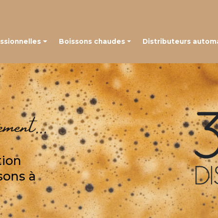
Navigation
ssionnelles
Boissons chaudes
Distributeurs autom
 à grains
Café en capsules
é à capsules
Café en grains
Thé, chocolat et autres boissons
tion
sons à