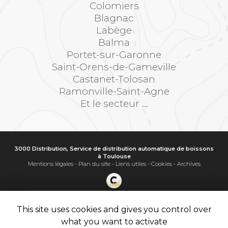
Colomiers
Blagnac
Labège
Balma
Portet-sur-Garonne
Saint-Orens-de-Gameville
Castanet-Tolosan
Ramonville-Saint-Agne
Et le secteur ...
3000 Distribution, Service de distribution automatique de boissons
à Toulouse
Mentions légales
-
Plan du site
-
Liens utiles
-
Cookies
-
Archives
Création et référencement de site Internet
Demande de Devis
This site uses cookies and gives you control over
Secteur
-
En savoir +
what you want to activate
3000 Distribution
Sitemap