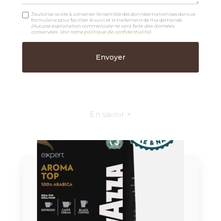
J'autorise ce site à conserver l'ensemble des données transmises dans ce
formulaire pour faciliter le suivi et le traitement de ma demande.
(Aucune exploitation commerciale ne sera faite des données
conservées. Voir notre
politique de confidentialité
)
En savoir +