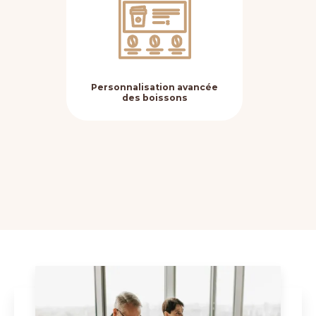
Personnalisation avancée
Fle
des boissons