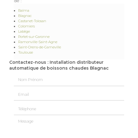
de :
Balma
Blagnac
Castanet-Tolosan
Colomiers
Labège
Portet-sur-Garonne
Ramonville-Saint-Agne
Saint-Orens-de-Gameville
Toulouse
Contactez-nous : Installation distributeur
automatique de boissons chaudes Blagnac
Nom Prénom
Email
Téléphone
Message