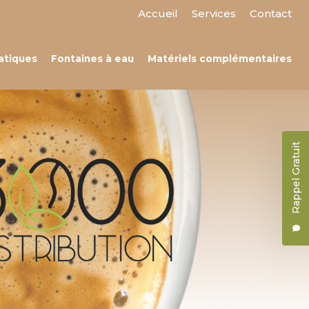
 secondaire
Accueil
Services
Contact
atiques
Fontaines à eau
Matériels complémentaires
Rappel Gratuit