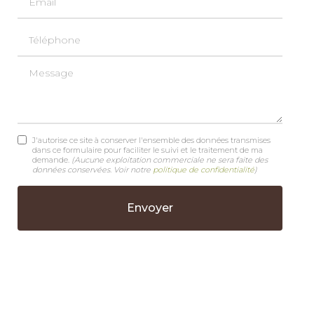
Téléphone
Message
J'autorise ce site à conserver l'ensemble des données transmises
dans ce formulaire pour faciliter le suivi et le traitement de ma
demande.
(Aucune exploitation commerciale ne sera faite des
données conservées. Voir notre
politique de confidentialité
)