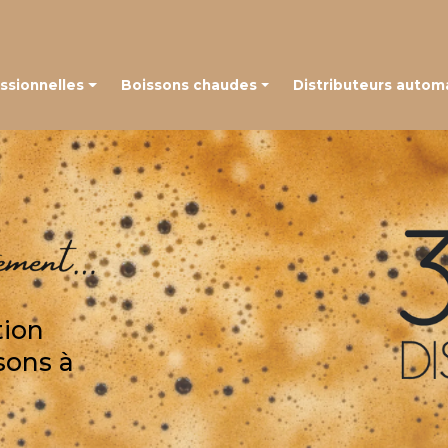
Navigation
ssionnelles
Boissons chaudes
Distributeurs autom
 à grains
Café en capsules
é à capsules
Café en grains
Thé, chocolat et autres boissons
tion
sons à