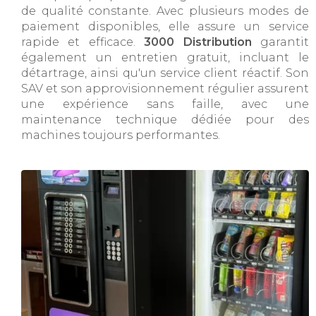
de qualité constante. Avec plusieurs modes de
paiement disponibles, elle assure un service
rapide et efficace.
3000 Distribution
garantit
également un entretien gratuit, incluant le
détartrage, ainsi qu'un service client réactif. Son
SAV et son approvisionnement régulier assurent
une expérience sans faille, avec une
maintenance technique dédiée pour des
machines toujours performantes.