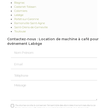
Blagnac
Castanet-Tolosan
Colomiers
Labège
Portet-sur-Garonne
Ramonville-Saint-Agne
Saint-Orens-de-Gameville
Toulouse
Contactez-nous : Location de machine à café pour
événement Labège
Nom Prénom
Email
Téléphone
Message
J'autorise ce site à conserver l'ensemble des données transmises dans ce