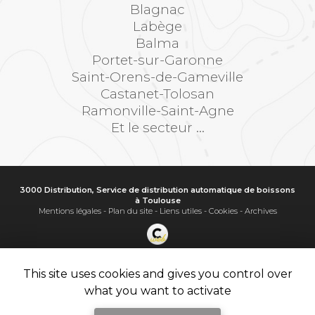
Blagnac
Labège
Balma
Portet-sur-Garonne
Saint-Orens-de-Gameville
Castanet-Tolosan
Ramonville-Saint-Agne
Et le secteur ...
3000 Distribution, Service de distribution automatique de boissons
à Toulouse
Mentions légales
-
Plan du site
-
Liens utiles
-
Cookies
-
Archives
Création et référencement de site Internet
Demande de Devis
This site uses cookies and gives you control over
Secteur
-
En savoir +
what you want to activate
3000 Distribution
Sitemap