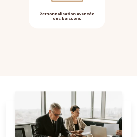
Personnalisation avancée
Fle
des boissons