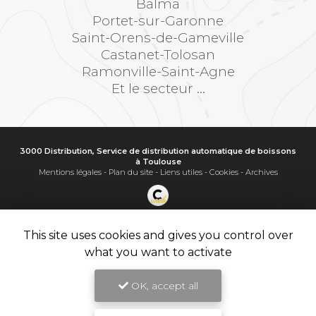
Balma
Portet-sur-Garonne
Saint-Orens-de-Gameville
Castanet-Tolosan
Ramonville-Saint-Agne
Et le secteur ...
3000 Distribution, Service de distribution automatique de boissons
à Toulouse
Mentions légales
-
Plan du site
-
Liens utiles
-
Cookies
-
Archives
Création et référencement de site Internet
Demande de Devis
This site uses cookies and gives you control over
Secteur
-
En savoir +
what you want to activate
3000 Distribution
Sitemap
OK, accept all
Fermer
9.8
Service de distribution automatique de boissons à Toulouse
/10
11 avis