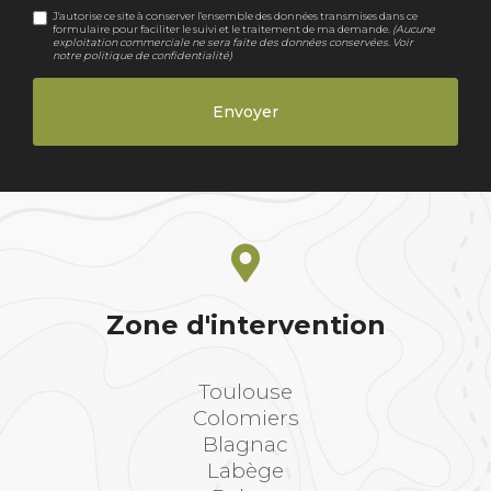
J'autorise ce site à conserver l'ensemble des données transmises dans ce
formulaire pour faciliter le suivi et le traitement de ma demande.
(Aucune
exploitation commerciale ne sera faite des données conservées. Voir
notre
politique de confidentialité
)
Zone d'intervention
Toulouse
Colomiers
Blagnac
Labège