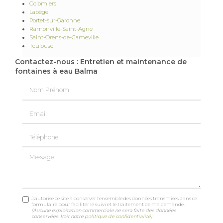
Colomiers
Labège
Portet-sur-Garonne
Ramonville-Saint-Agne
Saint-Orens-de-Gameville
Toulouse
Contactez-nous : Entretien et maintenance de
fontaines à eau Balma
Nom Prénom
Email
Téléphone
Message
J'autorise ce site à conserver l'ensemble des données transmises dans ce
formulaire pour faciliter le suivi et le traitement de ma demande.
(Aucune exploitation commerciale ne sera faite des données
conservées. Voir notre
politique de confidentialité
)