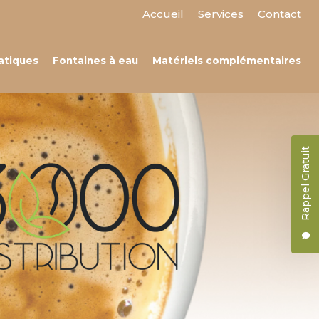
 secondaire
Accueil
Services
Contact
atiques
Fontaines à eau
Matériels complémentaires
Rappel Gratuit