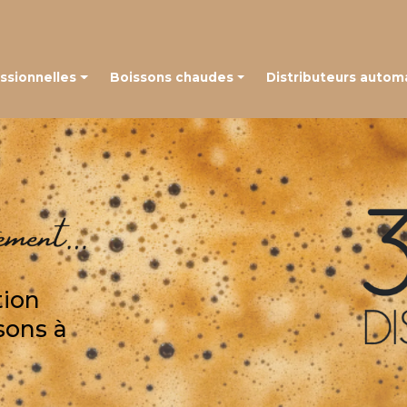
Navigation
ssionnelles
Boissons chaudes
Distributeurs autom
 à grains
Café en capsules
é à capsules
Café en grains
Thé, chocolat et autres boissons
tion
sons à