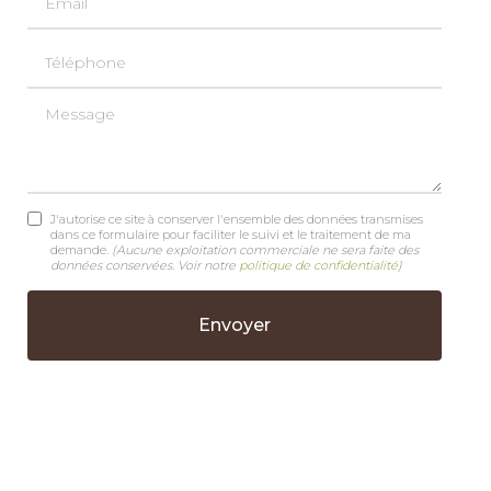
Téléphone
Message
J'autorise ce site à conserver l'ensemble des données transmises
dans ce formulaire pour faciliter le suivi et le traitement de ma
demande.
(Aucune exploitation commerciale ne sera faite des
données conservées. Voir notre
politique de confidentialité
)