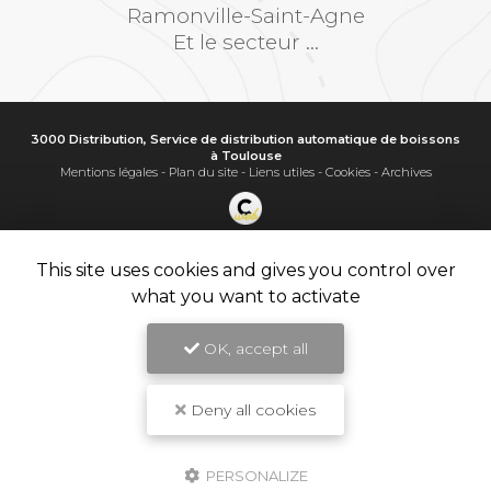
Ramonville-Saint-Agne
Et le secteur ...
3000 Distribution, Service de distribution automatique de boissons
à Toulouse
Mentions légales
-
Plan du site
-
Liens utiles
-
Cookies
-
Archives
Création et référencement de site Internet
Demande de Devis
This site uses cookies and gives you control over
Secteur
-
En savoir +
what you want to activate
3000 Distribution
Sitemap
OK, accept all
Fermer
9.8
Service de distribution automatique de boissons à Toulouse
/10
11 avis
Deny all cookies
🚀 Révolutionnez les Pauses Café à Toulouse : Les Bienfaits d'un
Distributeur de Boissons Chaudes en Entreprise ! ☕
Tales of ROMA - Lavazza FIRMA
PERSONALIZE