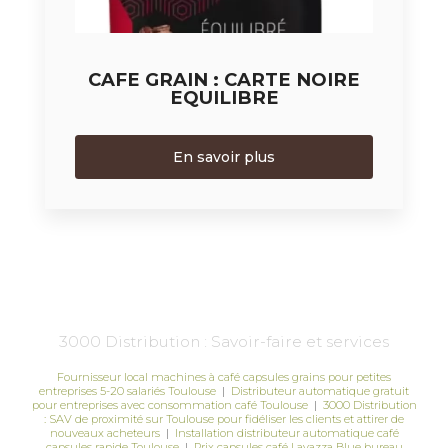
CAFE GRAIN : CARTE NOIRE
EQUILIBRE
En savoir plus
3000 Distribution : Savoir-faire et services
Fournisseur local machines à café capsules grains pour petites
entreprises 5-20 salariés Toulouse
|
Distributeur automatique gratuit
pour entreprises avec consommation café Toulouse
|
3000 Distribution
: SAV de proximité sur Toulouse pour fidéliser les clients et attirer de
nouveaux acheteurs
|
Installation distributeur automatique café
capsules rapide Toulouse
|
Prix capsules café Lavazza Blue bureau