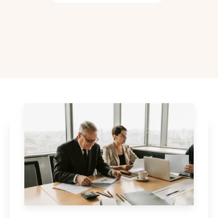
entreprise spécialisée machine à café professionnelle Toulouse
|
Achat
distributeur automatique capsules café entreprise Toulouse
|
Conditions mise à disposition machine à café entreprise Toulouse
|
Conditions mise à disposition machine à café Toulouse fournisseur local
avec service technique
|
Café toulousain spécialisé services complets
machines expresso pros et particuliers.
|
Service de distribution
automatique de boissons pour mise à disposition d'une machine à café
à Toulouse