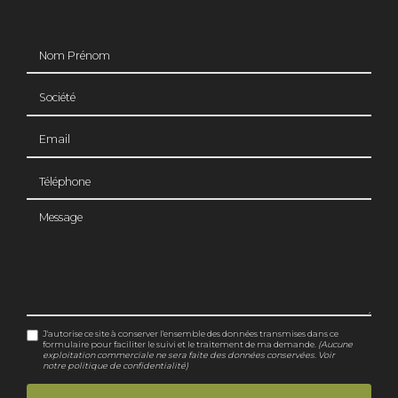
Nom Prénom
Société
Email
Téléphone
Message
J'autorise ce site à conserver l'ensemble des données transmises dans ce
formulaire pour faciliter le suivi et le traitement de ma demande.
(Aucune
exploitation commerciale ne sera faite des données conservées. Voir
notre
politique de confidentialité
)