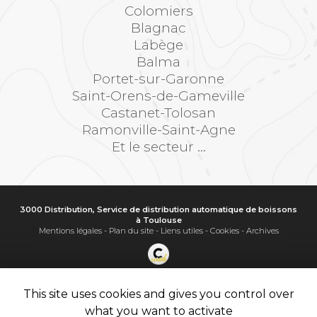
Colomiers
Blagnac
Labège
Balma
Portet-sur-Garonne
Saint-Orens-de-Gameville
Castanet-Tolosan
Ramonville-Saint-Agne
Et le secteur ...
3000 Distribution, Service de distribution automatique de boissons
à Toulouse
Mentions légales
-
Plan du site
-
Liens utiles
-
Cookies
-
Archives
Création et référencement de site Internet
Demande de Devis
This site uses cookies and gives you control over
Secteur
-
En savoir +
what you want to activate
3000 Distribution
Sitemap