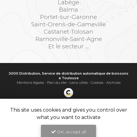
Labège
Balma
Portet-sur-Garonne
Saint-Orens-de-Gameville
Castanet-Tolosan
Ramonville-Saint-Agne
Et le secteur ...
3000 Distribution, Service de distribution automatique de boissons
à Toulouse
Mentions légales
-
Plan du site
-
Liens utiles
-
Cookies
-
Archives
Création et référencement de site Internet
Demande de Devis
This site uses cookies and gives you control over
Secteur
-
En savoir +
what you want to activate
3000 Distribution
Sitemap
OK, accept all
Fermer
9.8
Service de distribution automatique de boissons à Toulouse