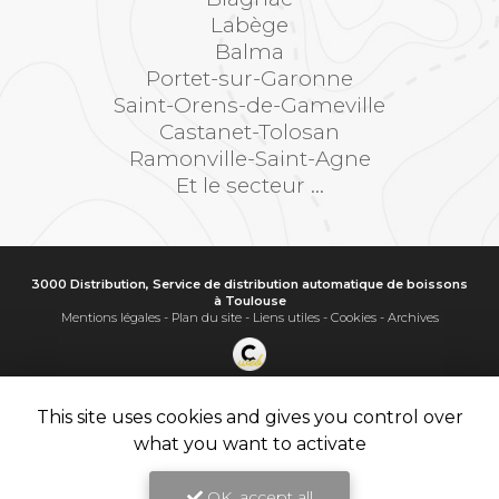
Labège
Balma
Portet-sur-Garonne
Saint-Orens-de-Gameville
Castanet-Tolosan
Ramonville-Saint-Agne
Et le secteur ...
3000 Distribution, Service de distribution automatique de boissons
à Toulouse
Mentions légales
-
Plan du site
-
Liens utiles
-
Cookies
-
Archives
Création et référencement de site Internet
Demande de Devis
This site uses cookies and gives you control over
Secteur
-
En savoir +
what you want to activate
3000 Distribution
Sitemap
OK, accept all
Fermer