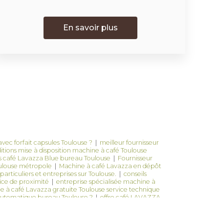
En savoir plus
ec forfait capsules Toulouse ?
|
meilleur fournisseur
tions mise à disposition machine à café Toulouse
es café Lavazza Blue bureau Toulouse
|
Fournisseur
ulouse métropole
|
Machine à café Lavazza en dépôt
rticuliers et entreprises sur Toulouse.
|
conseils
vice de proximité
|
entreprise spécialisée machine à
e à café Lavazza gratuite Toulouse service technique
automatique bureau Toulouse ?
|
offre café LAVAZZA
acheter distributeur automatique capsules café
ccessoires café pour entreprises Toulouse et service