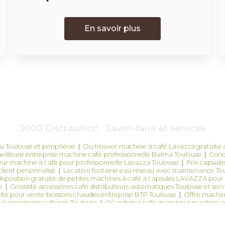
En savoir plus
3000 Distribution : Savoir-faire et services
u Toulouse et périphérie
|
Où trouver machine à café Lavazza gratuite av
eilleure entreprise machine café professionnelle Balma Toulouse
|
Condi
teur machine à café pour professionnelle Lavazza Toulouse
|
Prix capsul
client personnalisé
|
Location fontaine eau réseau avec maintenance To
disposition gratuite de petites machines à café à capsules LAVAZZA pour pa
e
|
Grossiste accessoires café distributeurs automatiques Toulouse et ser
ite pour vente boissons chaudes entreprise BTP Toulouse
|
Offre machin
r événements culturels Toulouse
|
Où acheter café grain pour machine 
à café gratuite Toulouse avec service technique inclus et proximité
|
Où 
se Toulouse machine gratuite et livraison mensuelle
|
Fournisseur local a