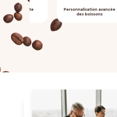
nte
Personnalisation avancée
F
des boissons