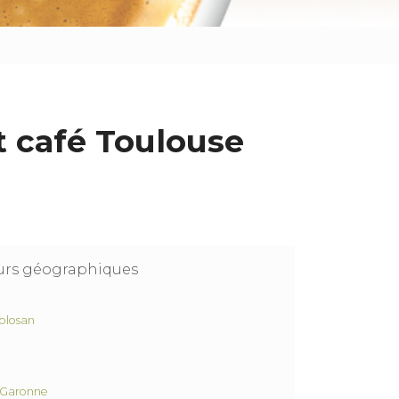
t café Toulouse
eurs géographiques
olosan
-Garonne