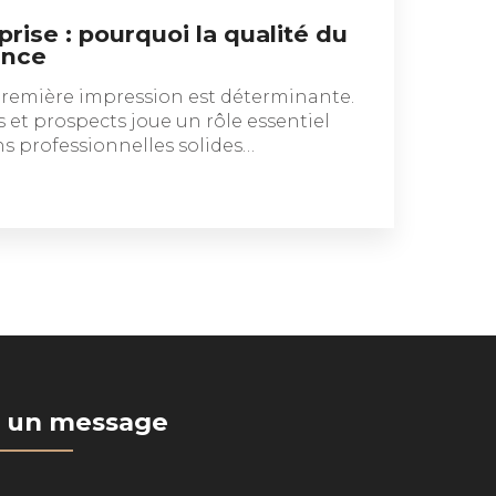
prise : pourquoi la qualité du
ence
 première impression est déterminante.
es et prospects joue un rôle essentiel
ns professionnelles solides…
 un message