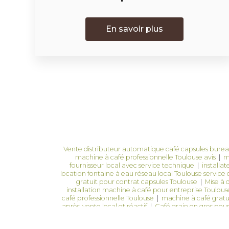
En savoir plus
Vente distributeur automatique café capsules burea
machine à café professionnelle Toulouse avis
|
m
fournisseur local avec service technique
|
installa
location fontaine à eau réseau local Toulouse service 
gratuit pour contrat capsules Toulouse
|
Mise à 
installation machine à café pour entreprise Toulous
café professionnelle Toulouse
|
machine à café gratu
après-vente local et réactif
|
Café grain en gros pou
pour machine professionnel Toulouse
|
Machine 
professionnel Toulouse ?
|
Solutions café entrepri