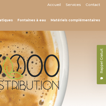
 secondaire
Accueil
Services
Contact
atiques
Fontaines à eau
Matériels complémentaires
Rappel Gratuit