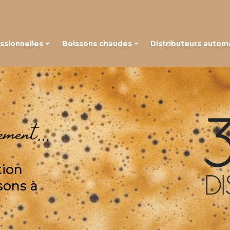
Navigation
ssionnelles
Boissons chaudes
Distributeurs autom
 à grains
Café en capsules
é à capsules
Café en grains
Thé, chocolat et autres boissons
tion
sons à