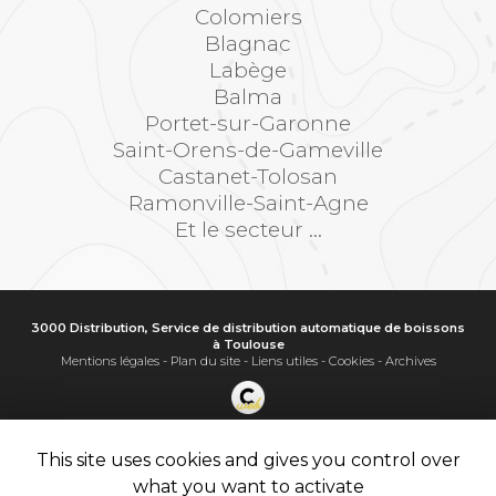
Colomiers
Blagnac
Labège
Balma
Portet-sur-Garonne
Saint-Orens-de-Gameville
Castanet-Tolosan
Ramonville-Saint-Agne
Et le secteur ...
3000 Distribution, Service de distribution automatique de boissons
à Toulouse
Mentions légales
-
Plan du site
-
Liens utiles
-
Cookies
-
Archives
Création et référencement de site Internet
Demande de Devis
This site uses cookies and gives you control over
Secteur
-
En savoir +
what you want to activate
3000 Distribution
Sitemap