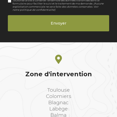
J'autorise ce site à conserver l'ensemble des données transmises dans ce
formulaire pour faciliter le suivi et le traitement de ma demande.
(Aucune
exploitation commerciale ne sera faite des données conservées. Voir
notre
politique de confidentialité
)
Zone d'intervention
Toulouse
Colomiers
Blagnac
Labège
Balma