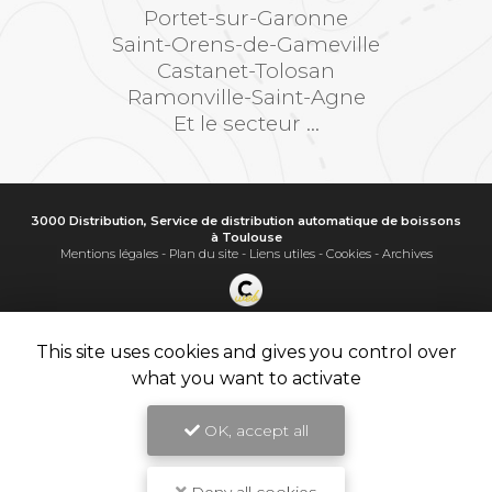
Portet-sur-Garonne
Saint-Orens-de-Gameville
Castanet-Tolosan
Ramonville-Saint-Agne
Et le secteur ...
3000 Distribution, Service de distribution automatique de boissons
à Toulouse
Mentions légales
-
Plan du site
-
Liens utiles
-
Cookies
-
Archives
Création et référencement de site Internet
Demande de Devis
This site uses cookies and gives you control over
Secteur
-
En savoir +
what you want to activate
3000 Distribution
Sitemap
OK, accept all
Fermer
9.8
Service de distribution automatique de boissons à Toulouse
/10
11 avis