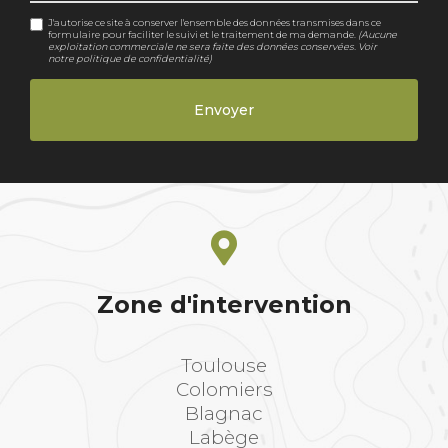
J'autorise ce site à conserver l'ensemble des données transmises dans ce
formulaire pour faciliter le suivi et le traitement de ma demande.
(Aucune
exploitation commerciale ne sera faite des données conservées. Voir
notre
politique de confidentialité
)
Zone d'intervention
Toulouse
Colomiers
Blagnac
Labège