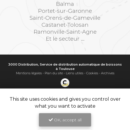
Balma
Portet-sur-Garonne
Saint-Orens-de-Gameville
Castanet-Tolosan
Ramonville-Saint-Agne
Et le secteur ...
3000 Distribution, Service de distribution automatique de boissons
à Toulouse
Mentions légales
-
Plan du site
-
Liens utiles
-
Cookies
-
Archives
Création et référencement de site Internet
Demande de Devis
This site uses cookies and gives you control over
Secteur
-
En savoir +
what you want to activate
3000 Distribution
Sitemap
OK, accept all
Fermer
9.8
Service de distribution automatique de boissons à Toulouse
/10